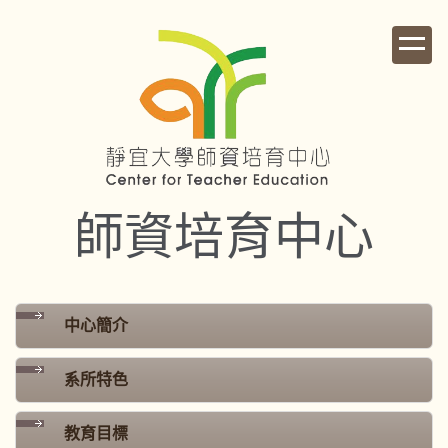
跳
到
主
要
內
容
區
師資培育中心
中心簡介
系所特色
教育目標