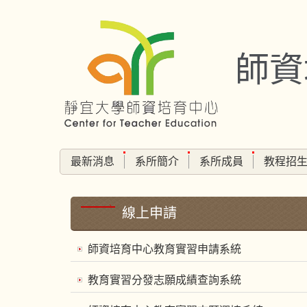
跳
到
主
師資
要
內
容
區
最新消息
系所簡介
系所成員
教程招
線上申請
師資培育中心教育實習申請系統
教育實習分發志願成績查詢系統