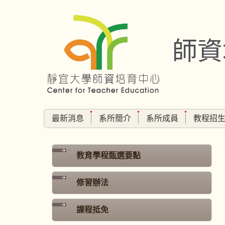
跳
到
主
師資
要
內
容
區
最新消息
系所簡介
系所成員
教程招
教育學程甄選要點
修習辦法
課程抵免