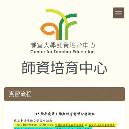
跳
到
主
要
內
容
區
師資培育中心
實習流程