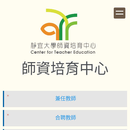
跳
到
主
要
內
容
區
師資培育中心
兼任教師
合聘教師