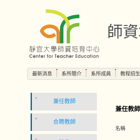
跳
到
主
師資
要
內
容
區
最新消息
系所簡介
系所成員
教程招
兼任教師
兼任教
合聘教師
名稱