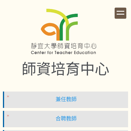
跳
到
主
要
內
容
區
師資培育中心
兼任教師
合聘教師