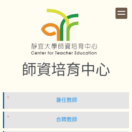
跳
到
主
要
內
容
區
師資培育中心
兼任教師
合聘教師