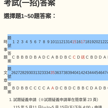
考試(一招)答案
選擇題1~50題答案：
題
時
1
2
3
4
5
6
7
8
9
10
11
12
13
14
15
16
17
18
19
20
21
22
號
事
答
題
C
B
B
B
D
B
A
D
C
A
B
D
B
C
C
D
送
C
B
D
D
A
案
題
文
26
27
28
29
30
31
32
33
34
35
36
37
38
39
40
41
42
43
44
45
46
47
號
章
答
題
B
D
B
B
C
C
C
C
A
A
D
C
B
D
C
B
B
C
D
A
D
B
案
試題疑義申請（※試題疑義申請單在簡章第 23 頁）
115 年 5 月11 日(一)～5 月 15日(五)下午 4:00，申請