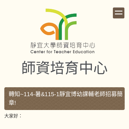
跳
到
主
要
內
容
區
師資培育中心
轉知~114-暑&115-1靜宜博幼課輔老師招募簡
章!
大家好：