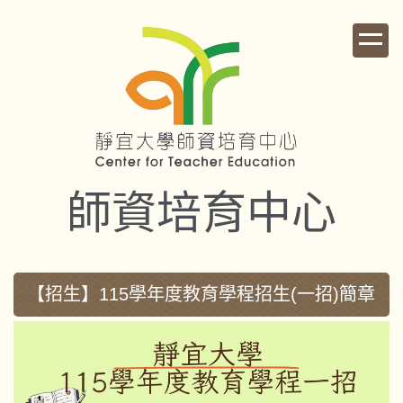
跳
到
主
要
內
容
區
師資培育中心
【招生】115學年度教育學程招生(一招)簡章