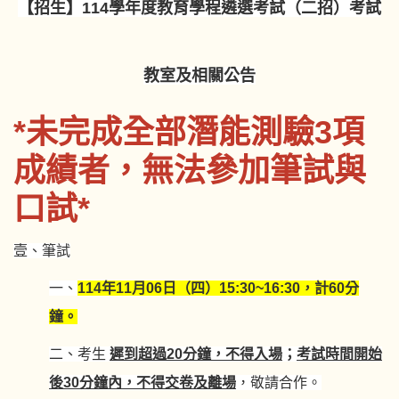
【招生】114學年度教育學程遴選考試（二招）考試
教室及相關公告
*未完成全部潛能測驗3項
成績者，無法參加筆試與
口試*
壹、筆試
一、
114年11月06日（四）15:30~16:30，計60分
鐘。
二、
考生
遲到超過20分鐘，不得入場
；
考試時間開始
後30分鐘內，不得交卷及離場
，敬請合作。