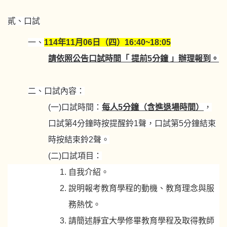
貳、口試
一、
114年11月06日（四）16:40~18:05
請依照公告口試時間「 提前5分鐘 」辦理報到。
二、口試內容：
(一)口試時間：
每人5分鐘（含進退場時間）
，
口試第4分鐘時按提醒鈴1聲，口試第5分鐘結束
時按結束鈴2聲。
(二)口試項目：
自我介紹。
說明報考教育學程的動機、教育理念與服
務熱忱。
請簡述靜宜大學修畢教育學程及取得教師