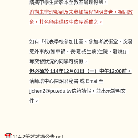
請攜帶學生證影本至教室辦理報到，
逾期未辦理報到及未參加課程說明會者，視同放
棄，其名額由備取生依序遞補之。
如有「代表學校參加比賽、參加考試衝堂、突發
意外事故(如車禍、喪假)或生病(住院、發燒)」
等突發狀況的同學可請假，
但必須於 114年12月01日
（一）
中午12:00前，
洽師培中心陳炤君秘書 或 Email至
jjchen2@pu.edu.tw信箱請假，並出示證明文
件。
114-2筆試試場公告.pdf