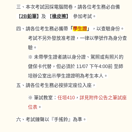
三、本次考試因採電腦閱卷，請各位考生務必自備
【
2B鉛筆
】
及
【
橡皮擦
】
參加考試。
四、請各位考生務必攜帶
「
學生證
」
，以查驗身份。
考試不另外發放准考證，一律以學號作為身分查
驗。
※ 未帶學生證者請以身分證、駕照或有照片的
健保卡代替，但必須於 11/07 下午4:00前 至師
培辦公室出示學生證證明為考生本人。
五、請各位考生務必按排定座位入座，
※ 筆試教室：
任垣410
，
詳見附件公告之筆試座
位表
。
六、考試鐘聲以『手搖鈴』為準。