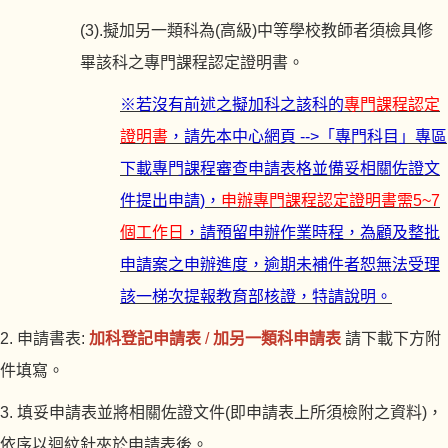
(3).
擬加另一類科為
(
高級
)
中等學校教師者須檢具修
畢該科之專門課程認定證明書。
※
若沒有前述之擬加科之該科的
專門課程認定
證明書
，請先本中心網頁
-->
「專門科目」專區
下載專門課程審查申請表格並備妥相關佐證文
件提出申請
)
，
申辦專門課程認定證明書需
5~7
個工作日
，請預留申辦作業時程，為顧及整批
申請案之申辦進度，逾期未補件者恕無法受理
該一梯次提報教育部核證，特請說明。
2.
申請書表:
加科登記申請表
/
加另一類科申請表
請下載下方附
件填寫。
3.
填妥申請表並將相關佐證文件
(
即申請表上所須檢附之資料
)
，
依序以迴紋針夾於申請表後。