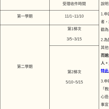
受理收件時間
說明
1.
第一學期
11/1~11/10
者，
第1梯次
戳為
3/5~3/15
2.
其他
而逾
人。
第二學期
特此
第2梯次
3.
5/10~5/15
「教
心造
事宜